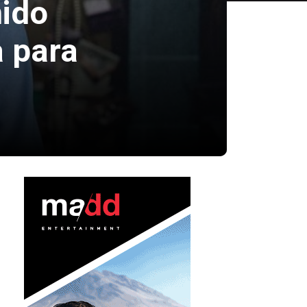
ido
a para