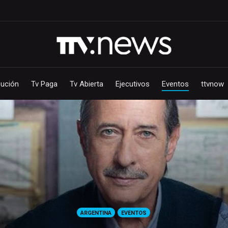
bución
Tv Paga
Tv Abierta
Ejecutivos
Eventos
ttvnow
ARGENTINA
EVENTOS