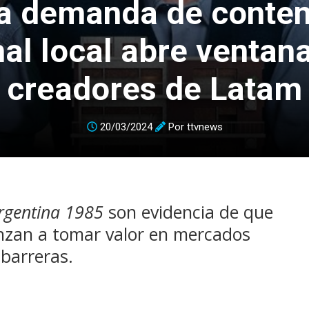
ta demanda de conten
nal local abre ventan
creadores de Latam
20/03/2024
Por
ttvnews
rgentina 1985
son evidencia de que
enzan a tomar valor en mercados
barreras.