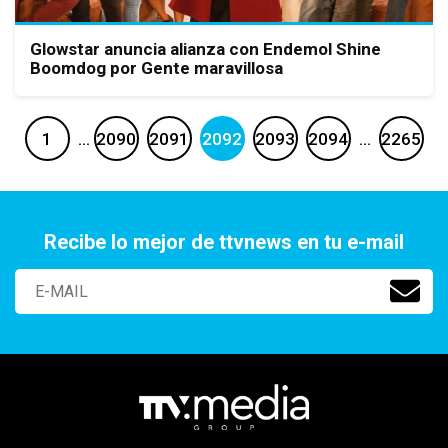
Glowstar anuncia alianza con Endemol Shine
Boomdog por Gente maravillosa
1
…
2090
2091
2092
2093
2094
…
2265
Recibe lo mejor de ttvnews en tu e-mail