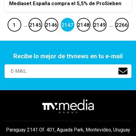
Mediaset España compra el 5,5% de ProSieben
1
…
2145
2146
2147
2148
2149
…
2266
Recibe lo mejor de ttvnews en tu e-mail
Paraguay 2141 Of. 401, Aguada Park, Montevideo, Uruguay