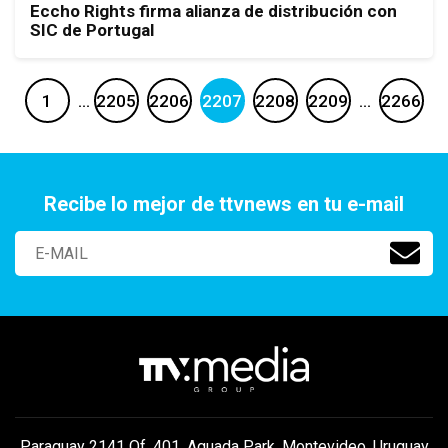
Eccho Rights firma alianza de distribución con
SIC de Portugal
1
…
2205
2206
2207
2208
2209
…
2266
Recibe lo mejor de ttvnews en tu e-mail
Paraguay 2141 Of. 401, Aguada Park, Montevideo, Uruguay