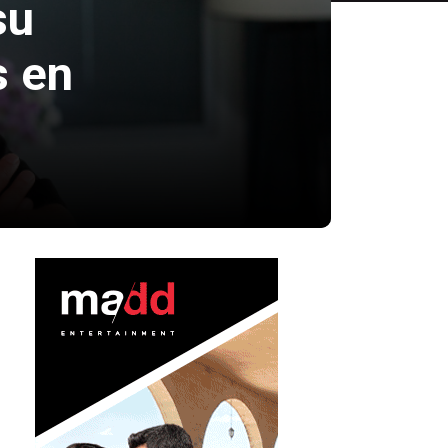
su
s en