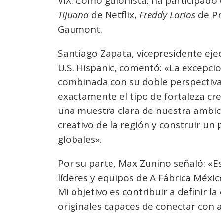
ViX. Como guionista, ha participad
Tijuana
de Netflix,
Freddy Larios
de Pr
Gaumont.
Santiago Zapata, vicepresidente eje
U.S. Hispanic, comentó: «La excepcio
combinada con su doble perspectiva
exactamente el tipo de fortaleza cr
una muestra clara de nuestra ambici
creativo de la región y construir un 
globales».
Por su parte, Max Zunino señaló: «E
líderes y equipos de A Fábrica Méx
Mi objetivo es contribuir a definir l
originales capaces de conectar con 