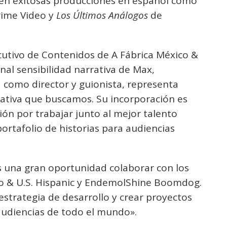
o en exitosas producciones en español como
ime Video y
Los Últimos Análogos
de
cutivo de Contenidos de A Fábrica México &
nal sensibilidad narrativa de Max,
 como director y guionista, representa
eativa que buscamos. Su incorporación es
ón por trabajar junto al mejor talento
portafolio de historias para audiencias
s una gran oportunidad colaborar con los
ico & U.S. Hispanic y EndemolShine Boomdog.
a estrategia de desarrollo y crear proyectos
audiencias de todo el mundo».