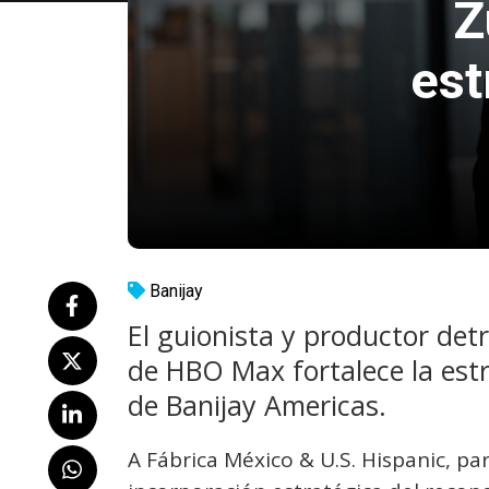
Z
est
Banijay
El guionista y productor detr
de HBO Max fortalece la est
de Banijay Americas.
A Fábrica México & U.S. Hispanic, pa