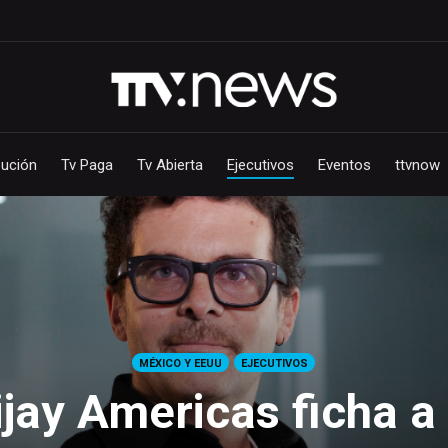
bución
Tv Paga
Tv Abierta
Ejecutivos
Eventos
ttvnow
MÉXICO Y EEUU
EJECUTIVOS
jay Americas ficha 