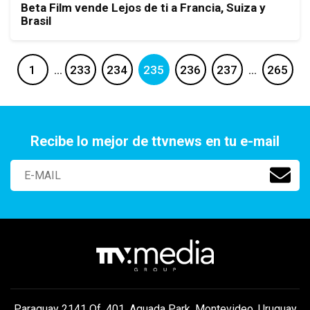
Beta Film vende Lejos de ti a Francia, Suiza y
Brasil
1
…
233
234
235
236
237
…
265
Recibe lo mejor de ttvnews en tu e-mail
Paraguay 2141 Of. 401, Aguada Park, Montevideo, Uruguay