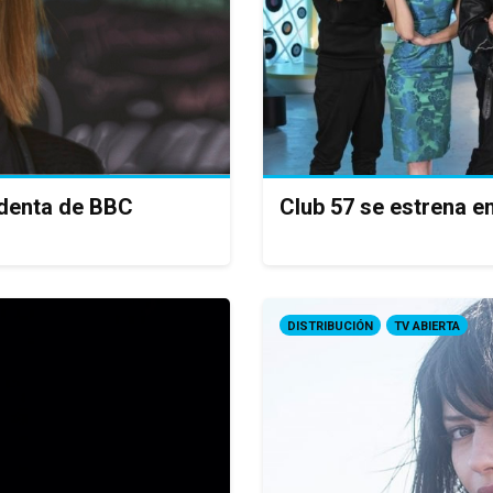
denta de BBC
Club 57 se estrena en
DISTRIBUCIÓN
TV ABIERTA