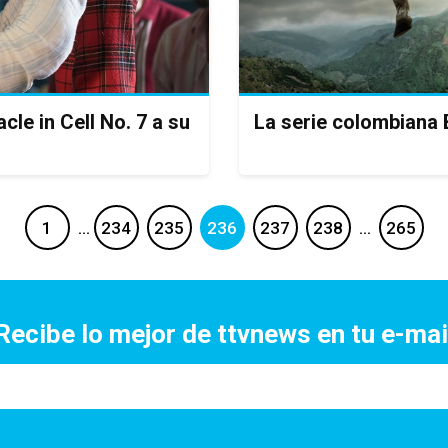
cle in Cell No. 7 a su
La serie colombiana 
1
…
234
235
236
237
238
…
265
Recibe lo mejor de ttvnews en tu e-mai