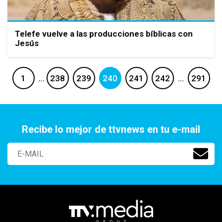
Telefe vuelve a las producciones bíblicas con
Jesús
1
…
238
239
240
241
242
…
291
Recibe lo mejor de ttvnews en tu e-mail