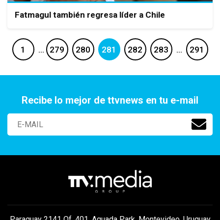
Fatmagul también regresa líder a Chile
1
…
279
280
281
282
283
…
291
Recibe lo mejor de ttvnews en tu e-mail
Paraguay 2141 Of. 401, Aguada Park, Montevideo, Uruguay