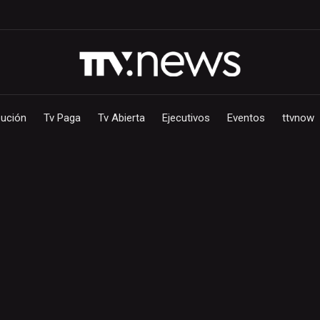
bución
Tv Paga
Tv Abierta
Ejecutivos
Eventos
ttvnow