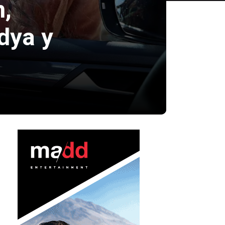
n,
dya y