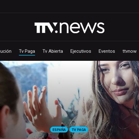
bución
Tv Paga
Tv Abierta
Ejecutivos
Eventos
ttvnow
ESPAÑA
TV PAGA