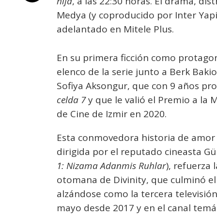
hija
, a las 22:30 horas. El drama, di
Medya (y coproducido por Inter Yap
adelantado en Mitele Plus.
En su primera ficción como protagoni
elenco de la serie junto a Berk Bakio
Sofiya Aksongur, que con 9 años pro
celda 7
y que le valió el Premio a la M
de Cine de Izmir en 2020.
Esta conmovedora historia de amor m
dirigida por el reputado cineasta Gür
1: Nizama Adanmis Ruhlar
), refuerza
otomana de Divinity, que culminó e
alzándose como la tercera televisió
mayo desde 2017 y en el canal temát