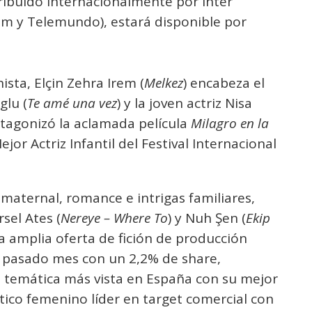
stribuido internacionalmente por Inter
im y Telemundo), estará disponible por
sta, Elçin Zehra Irem (
Melkez
) encabeza el
glu (
Te amé una vez
) y la joven actriz Nisa
tagonizó la aclamada película
Milagro en la
ejor Actriz Infantil del Festival Internacional
aternal, romance e intrigas familiares,
sel Ates (
Nereye – Where To
) y Nuh Şen (
Ekip
 la amplia oferta de fición de producción
l pasado mes con un 2,2% de share,
n temática más vista en España con su mejor
ico femenino líder en target comercial con