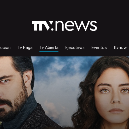
bución
Tv Paga
Tv Abierta
Ejecutivos
Eventos
ttvnow