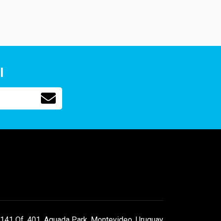
l
141 Of. 401, Aguada Park, Montevideo, Uruguay