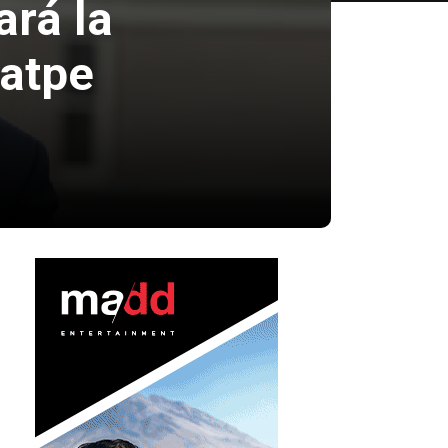
ará la
Natpe