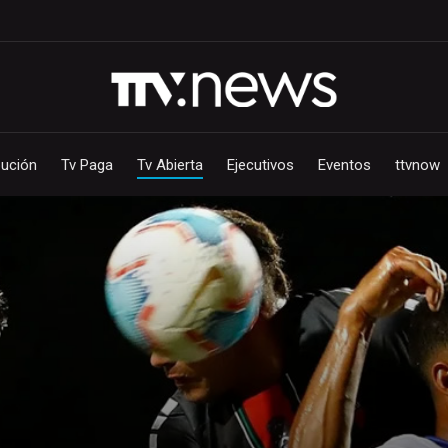
bución
Tv Paga
Tv Abierta
Ejecutivos
Eventos
ttvnow