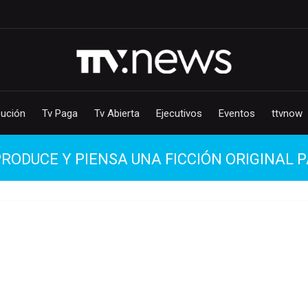
bución
Tv Paga
Tv Abierta
Ejecutivos
Eventos
ttvnow
 PRODUCE Y PIENSA UNA FICCIÓN ORIGINA