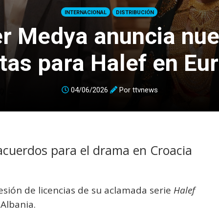
INTERNACIONAL
DISTRIBUCIÓN
er Medya anuncia nu
tas para Halef en Eu
04/06/2026
Por
ttvnews
 acuerdos para el drama en Croacia
esión de licencias de su aclamada serie
Halef
 Albania.