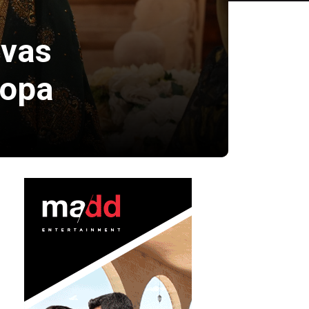
evas
ropa