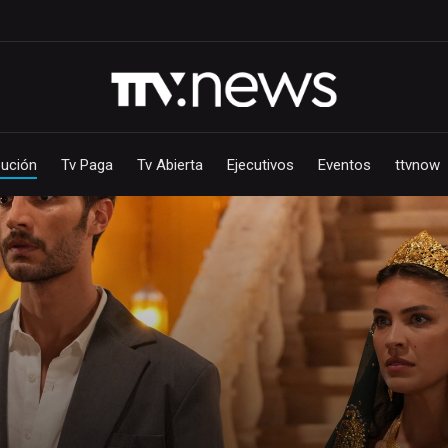
bución
Tv Paga
Tv Abierta
Ejecutivos
Eventos
ttvnow