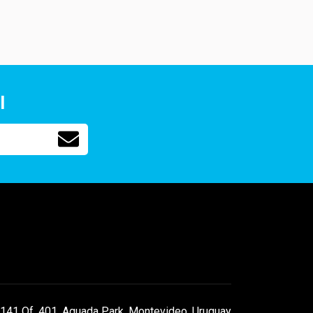
l
141 Of. 401, Aguada Park, Montevideo, Uruguay