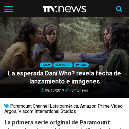
LATAM
STREAMING
TV PAGA
La esperada Dani Who? revela fecha de
lanzamiento e imágenes
08/10/2019
Por
ttvnews
Paramount Channel Latinoamérica
,
Amazon Prime Video
,
Argos
,
Viacom International Studios
La primera serie original de Paramount