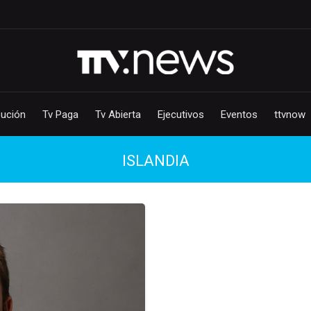
bución
Tv Paga
Tv Abierta
Ejecutivos
Eventos
ttvnow
ISLANDIA