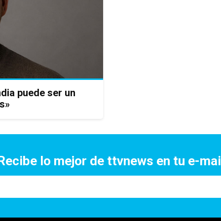
ndia puede ser un
as»
Recibe lo mejor de ttvnews en tu e-mai