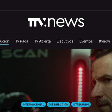
bución
Tv Paga
Tv Abierta
Ejecutivos
Eventos
ttvnow
INTERNACIONAL
DISTRIBUCIÓN
STREAMING