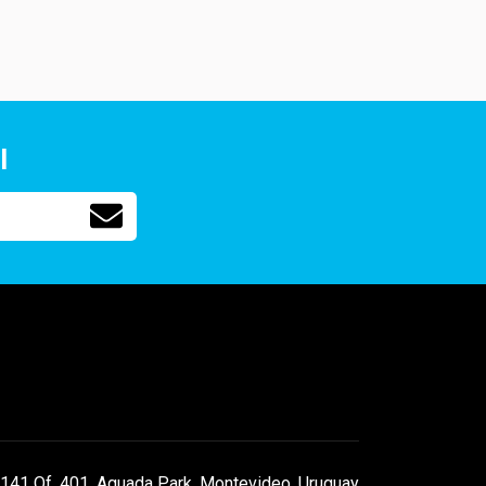
l
141 Of. 401, Aguada Park, Montevideo, Uruguay