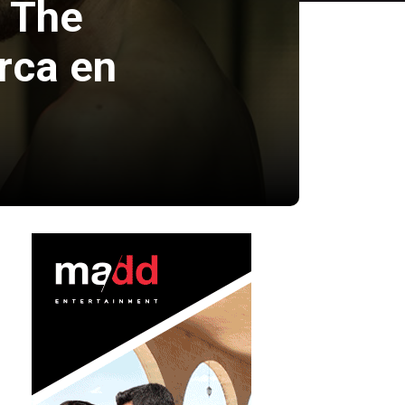
y The
rca en