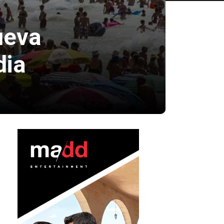
ueva
dia