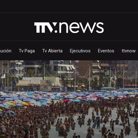
bución
Tv Paga
Tv Abierta
Ejecutivos
Eventos
ttvnow