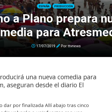
ESPAÑA
PRODUCCIÓN
no a Plano prepara n
media para Atresme
17/07/2019
Por
ttvnews
 producirá una nueva comedia para
, aseguran desde el diario El
dar por finalizada Allí abajo tras cinco