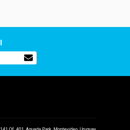
l
141 Of. 401, Aguada Park, Montevideo, Uruguay