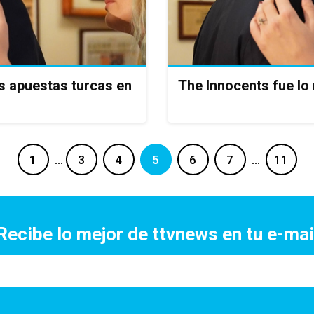
s apuestas turcas en
The Innocents fue lo
1
…
3
4
5
6
7
…
11
Recibe lo mejor de ttvnews en tu e-mai