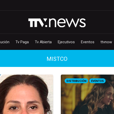
bución
Tv Paga
Tv Abierta
Ejecutivos
Eventos
ttvnow
MISTCO
DISTRIBUCIÓN
EVENTOS