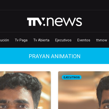
bución
Tv Paga
Tv Abierta
Ejecutivos
Eventos
ttvnow
PRAYAN ANIMATION
EJECUTIVOS