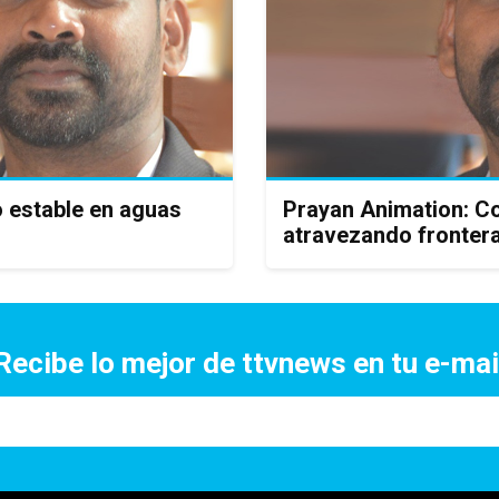
o estable en aguas
Prayan Animation: C
atravezando frontera
Recibe lo mejor de ttvnews en tu e-mai