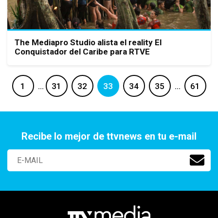
The Mediapro Studio alista el reality El
Conquistador del Caribe para RTVE
1
…
31
32
33
34
35
…
61
Recibe lo mejor de ttvnews en tu e-mail