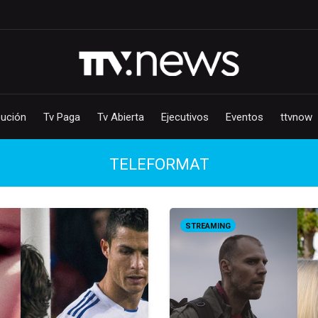
bución
Tv Paga
Tv Abierta
Ejecutivos
Eventos
ttvnow
TELEFORMAT
STREAMING