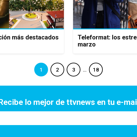
icción más destacados
Teleformat: los estr
marzo
1
2
3
…
18
Recibe lo mejor de ttvnews en tu e-mai