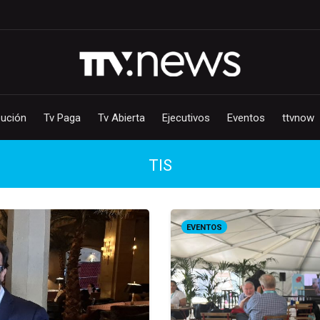
bución
Tv Paga
Tv Abierta
Ejecutivos
Eventos
ttvnow
TIS
EVENTOS