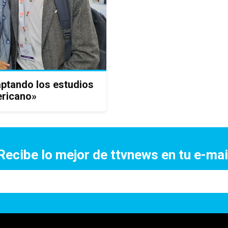
aptando los estudios
ericano»
Recibe lo mejor de ttvnews en tu e-mai