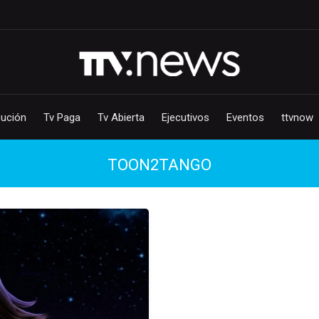
bución
Tv Paga
Tv Abierta
Ejecutivos
Eventos
ttvnow
TOON2TANGO