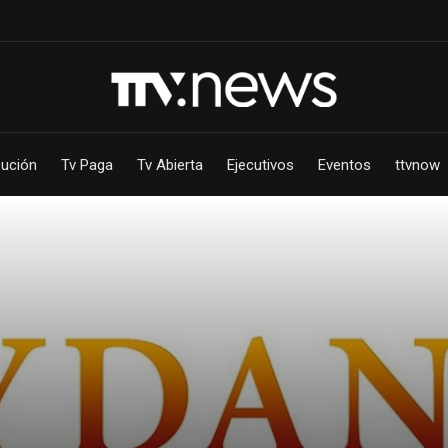
bución
Tv Paga
Tv Abierta
Ejecutivos
Eventos
ttvnow