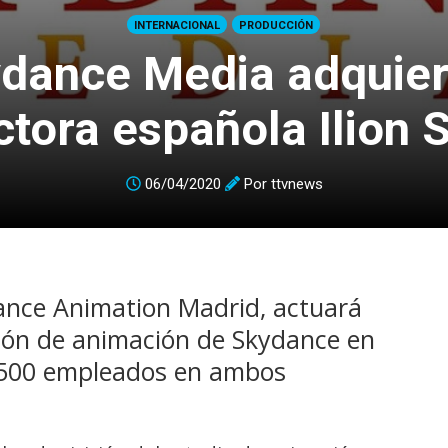
INTERNACIONAL
PRODUCCIÓN
dance Media adquier
tora española Ilion 
06/04/2020
Por
ttvnews
ance Animation Madrid, actuará
sión de animación de Skydance en
 500 empleados en ambos