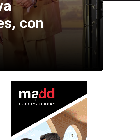
va
es, con