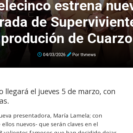
elecinco estrena nue
ada de Supervivient
produción de Cuarzo
04/03/2026
Por
ttvnews
 llegará el jueves 5 de marzo, con
as.
ueva presentadora, María Lamela; con
ellos nuevos- que serán claves en el
18 valientes famosos que han decidido dejar