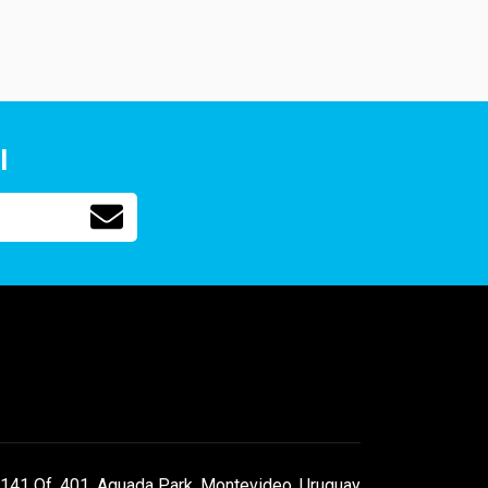
l
141 Of. 401, Aguada Park, Montevideo, Uruguay