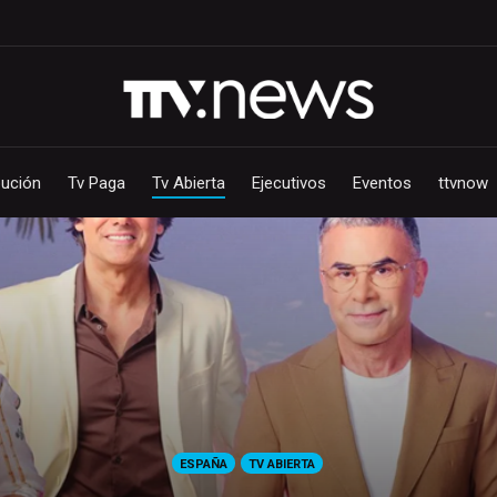
bución
Tv Paga
Tv Abierta
Ejecutivos
Eventos
ttvnow
ESPAÑA
TV ABIERTA