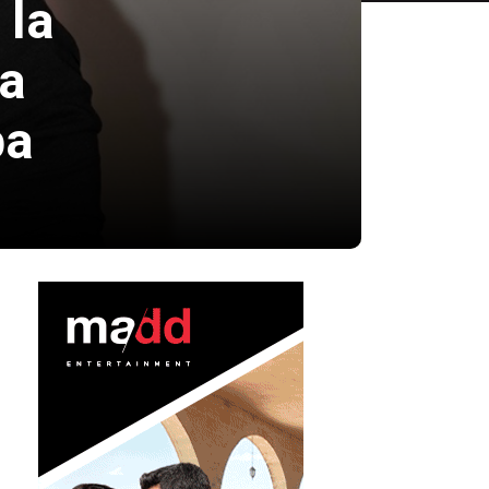
 la
va
ba