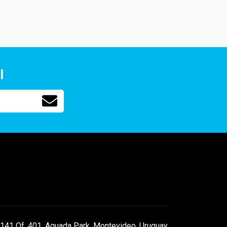
l
141 Of. 401, Aguada Park, Montevideo, Uruguay