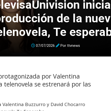
levisaUnivision inicia
roducción de la nue
elenovela, Te espera
07/07/2026
Por
ttvnews
 protagonizada por Valentina
a telenovela se estrenará por las
a Valentina Buzzurro y David Chocarro