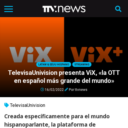
LATAM & EEUU HISPANO
STREAMING
TelevisaUnivision presenta ViX, «la OTT
en español más grande del mundo»
16/02/2022
Por
ttvnews
TelevisaUnivision
Creada específicamente para el mundo
hispanoparlante, la plataforma de