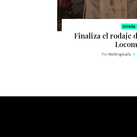
ESPAÑA
Finaliza el rodaje d
Locom
Por
ttvOriginals