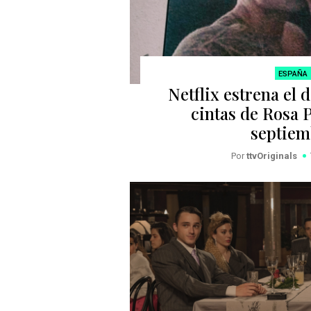
ESPAÑA
Netflix estrena el
cintas de Rosa P
septiem
Por
ttvOriginals