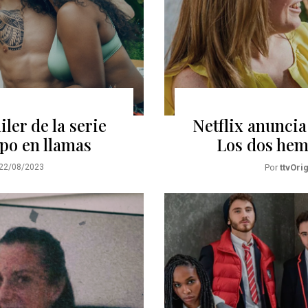
iler de la serie
Netflix anuncia
rpo en llamas
Los dos hem
22/08/2023
Por
ttvOri