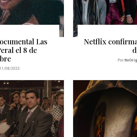
 documental Las
Netflix confirm
eral el 8 de
d
bre
Por
ttvOri
11/08/2023