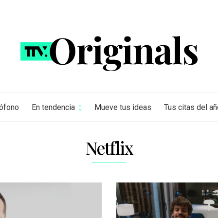
rófono
En tendencia
Mueve tus ideas
Tus citas del añ
Netflix