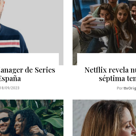
anager de Series
Netflix revela 
 España
séptima te
18/09/2023
Por
ttvOri