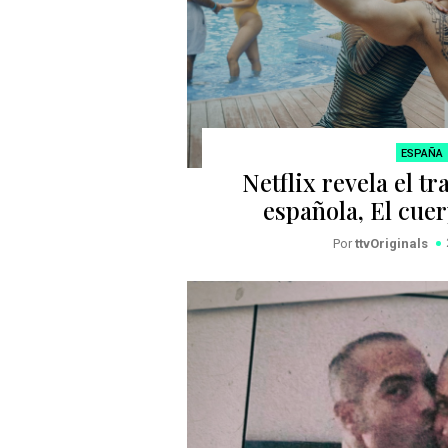
ESPAÑA
Netflix revela el tra
española, El cue
Por
ttvOriginals