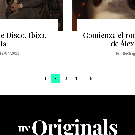
e Disco, Ibiza,
Comienza el rod
ia
de Álex
12/07/2023
Por
ttvOri
1
2
3
4
…
18