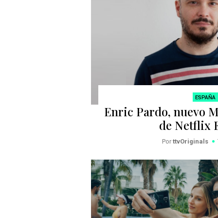
ESPAÑA
Enric Pardo, nuevo M
de Netflix
Por
ttvOriginals