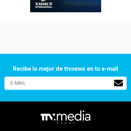
Recibe lo mejor de ttvnews en tu e-mail