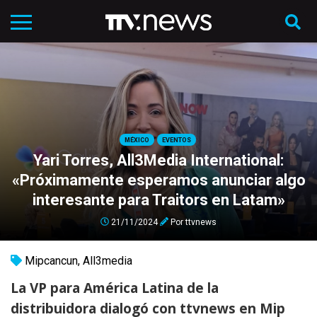
MÉXICO
EVENTOS
Yari Torres, All3Media International:
«Próximamente esperamos anunciar algo
interesante para Traitors en Latam»
21/11/2024
Por
ttvnews
Mipcancun
,
All3media
La VP para América Latina de la
distribuidora dialogó con
ttvnews
en Mip