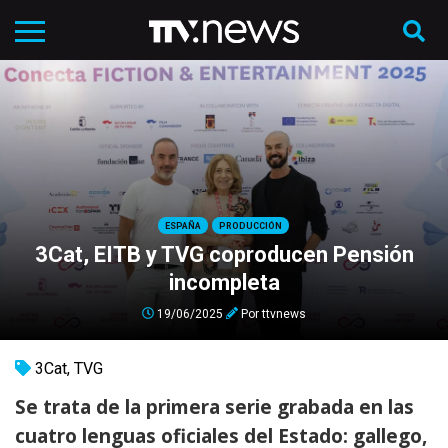
ESPAÑA
PRODUCCIÓN
3Cat, EITB y TVG coproducen Pensión
incompleta
19/06/2025
Por
ttvnews
3Cat
,
TVG
Se trata de la primera serie grabada en las
cuatro lenguas oficiales del Estado: gallego,