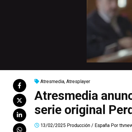
Atresmedia
,
Atresplayer
Atresmedia anunci
serie original Per
13/02/2025
Producción
/
España
Por
ttvne