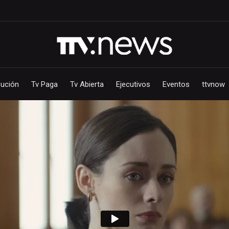
bución
Tv Paga
Tv Abierta
Ejecutivos
Eventos
ttvnow