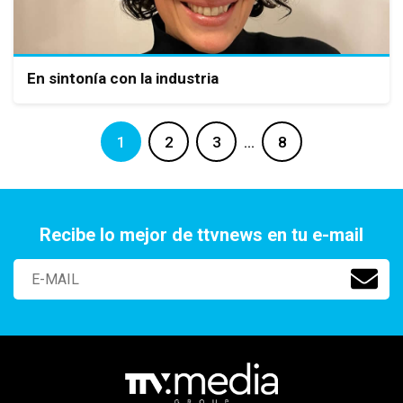
En sintonía con la industria
1
2
3
…
8
Recibe lo mejor de ttvnews en tu e-mail