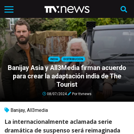
INDIA
DISTRIBUCIÓN
Banijay Asia y All3Media firman acuerdo
para crear la adaptación india de The
Tourist
08/07/2024
Por
ttvnews
Banijay
,
All3media
La internacionalmente aclamada serie
dramática de suspenso será reimaginada