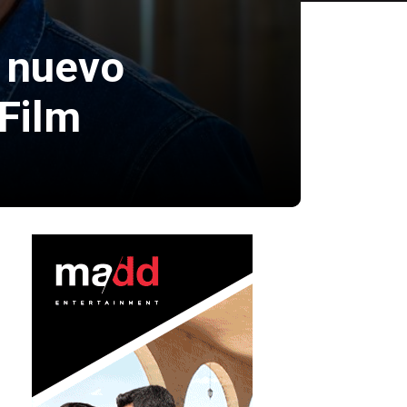
n nuevo
 Film