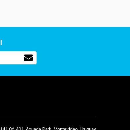
l
141 Of. 401, Aguada Park, Montevideo, Uruguay