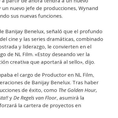
 a partir de ahora tendrá a un nuevo
 y un nuevo jefe de producciones, Wynand
ando sus nuevas funciones.
de Banijay Benelux, señaló que el profundo
el cine y las series dramáticas, combinado
strada y liderazgo, le convierten en el
go de NL Film. «Estoy deseando ver la
ón creativa que aportará al sello», dijo.
paba el cargo de Productor en NL Film,
peraciones de Banijay Benelux. Tras haber
ucciones de éxito, como
The Golden Hour,
ta!!
y
De Regels van Floor
, asumirá la
eforzará la cartera de proyectos en