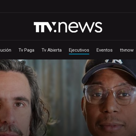
bución
Tv Paga
Tv Abierta
Ejecutivos
Eventos
ttvnow