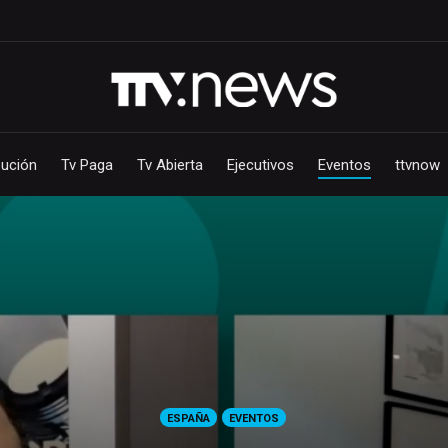
bución
Tv Paga
Tv Abierta
Ejecutivos
Eventos
ttvnow
ESPAÑA
EVENTOS