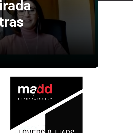
irada
tras