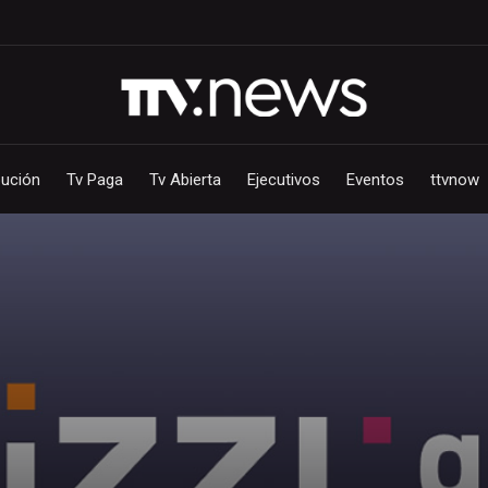
bución
Tv Paga
Tv Abierta
Ejecutivos
Eventos
ttvnow