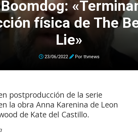
 Boomdog: «Termina
ción física de The Be
Lie»
23/06/2022
Por
ttvnews
en postproducción de la serie
 en la obra Anna Karenina de Leon
wood de Kate del Castillo.
a