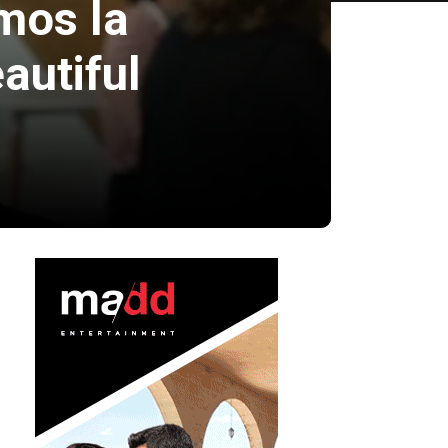
mos la
autiful