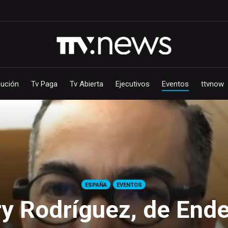
bución
Tv Paga
Tv Abierta
Ejecutivos
Eventos
ttvnow
ESPAÑA
EVENTOS
ry Rodríguez, de End