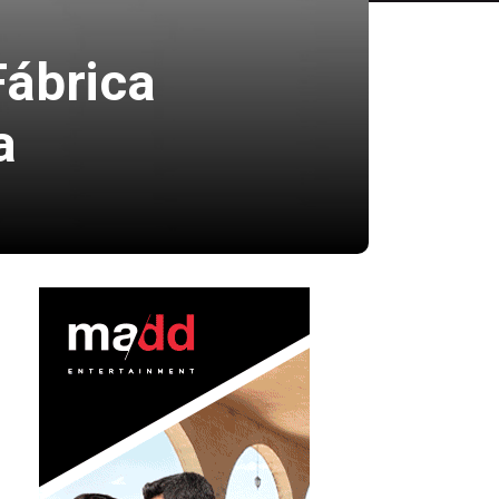
Fábrica
a