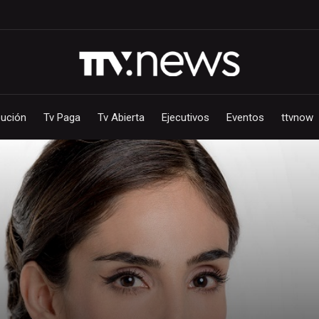
bución
Tv Paga
Tv Abierta
Ejecutivos
Eventos
ttvnow