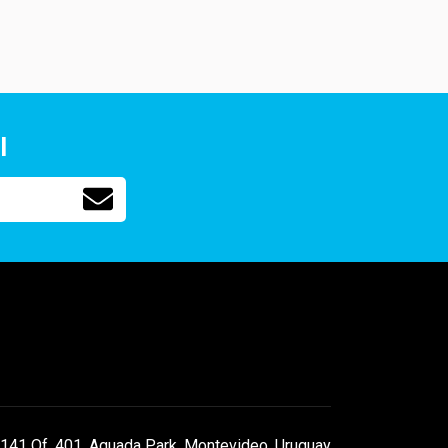
l
141 Of. 401, Aguada Park, Montevideo, Uruguay