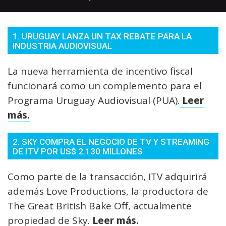
1. URUGUAY LANZA UN TAX REBATE PARA LA
INDUSTRIA AUDIOVISUAL
La nueva herramienta de incentivo fiscal
funcionará como un complemento para el
Programa Uruguay Audiovisual (PUA).
Leer
más.
2. SKY COMPRA EL NEGOCIO DE TV Y STREAMING
DE ITV POR US$ 2.130 MILLONES
Como parte de la transacción, ITV adquirirá
además Love Productions, la productora de
The Great British Bake Off, actualmente
propiedad de Sky.
Leer más.