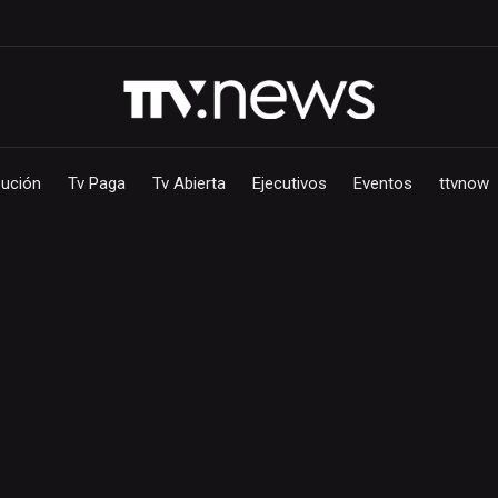
bución
Tv Paga
Tv Abierta
Ejecutivos
Eventos
ttvnow