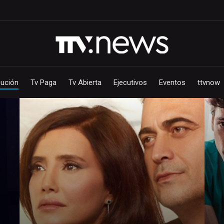
bución
Tv Paga
Tv Abierta
Ejecutivos
Eventos
ttvnow