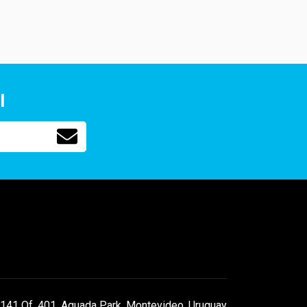
l
141 Of. 401, Aguada Park, Montevideo, Uruguay