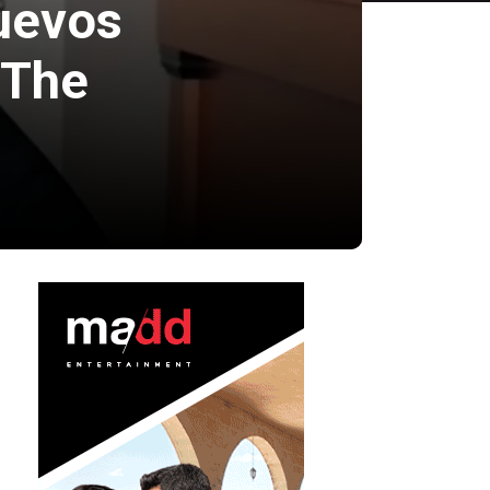
uevos
 The