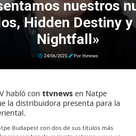
sentamos nuestros n
ulos, Hidden Destiny y
Nightfall»
24/06/2025
Por
ttvnews
TV habló con
ttvnews
en Natpe
e la distribuidora presenta para la
riental.
Natpe Budapest con dos de sus títulos más