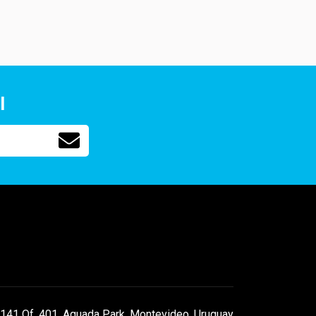
l
141 Of. 401, Aguada Park, Montevideo, Uruguay