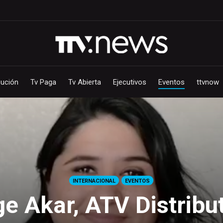
bución
Tv Paga
Tv Abierta
Ejecutivos
Eventos
ttvnow
INTERNACIONAL
EVENTOS
e Akar, ATV Distribut