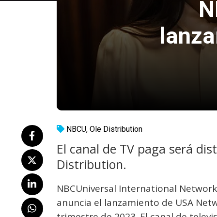
N
lanza
NBCU
,
Ole Distribution
El canal de TV paga será dis
Distribution.
NBCUniversal International Networ
anuncia el lanzamiento de USA Netw
trimestre de 2023. El canal de telev