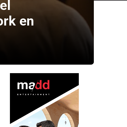
el
ork en