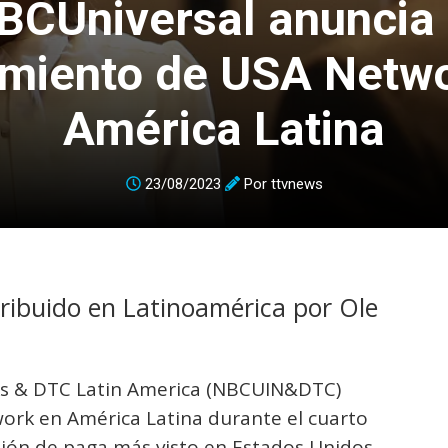
BCUniversal anuncia 
miento de USA Netw
América Latina
23/08/2023
Por
ttvnews
tribuido en Latinoamérica por Ole
ks & DTC Latin America (NBCUIN&DTC)
ork en América Latina durante el cuarto
isión de paga más visto en Estados Unidos,