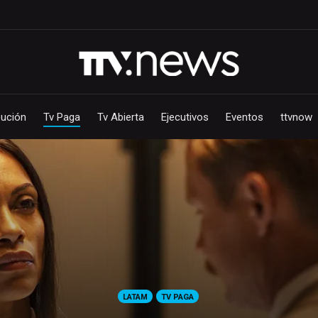
bución
Tv Paga
Tv Abierta
Ejecutivos
Eventos
ttvnow
LATAM
TV PAGA