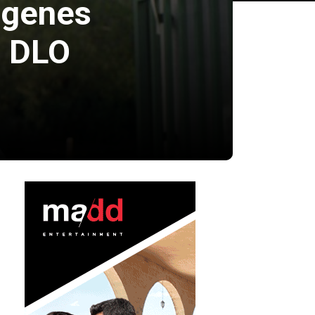
ágenes
e DLO