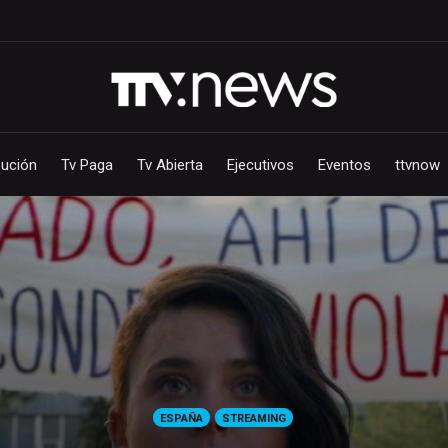
bución
Tv Paga
Tv Abierta
Ejecutivos
Eventos
ttvnow
ESPAÑA
STREAMING