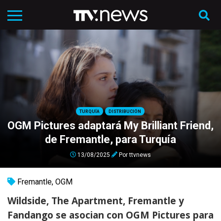
TURQUÍA
DISTRIBUCIÓN
OGM Pictures adaptará My Brilliant Friend,
de Fremantle, para Turquía
13/08/2025
Por
ttvnews
Fremantle
,
OGM
Wildside, The Apartment, Fremantle y
Fandango se asocian con OGM Pictures para