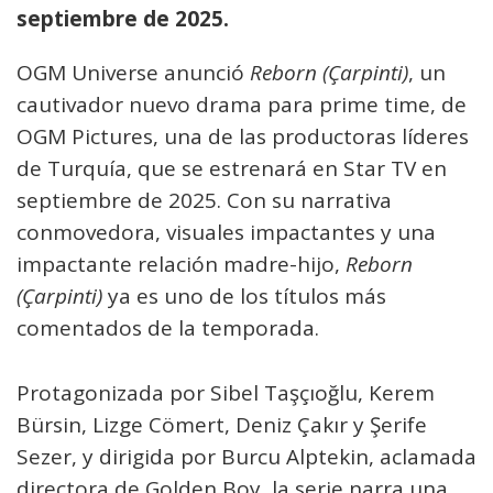
septiembre de 2025.
OGM Universe anunció
Reborn (Çarpinti)
, un
cautivador nuevo drama para prime time, de
OGM Pictures, una de las productoras líderes
de Turquía, que se estrenará en Star TV en
septiembre de 2025. Con su narrativa
conmovedora, visuales impactantes y una
impactante relación madre-hijo,
Reborn
(Çarpinti)
ya es uno de los títulos más
comentados de la temporada.
Protagonizada por Sibel Taşçıoğlu, Kerem
Bürsin, Lizge Cömert, Deniz Çakır y Şerife
Sezer, y dirigida por Burcu Alptekin, aclamada
directora de Golden Boy, la serie narra una