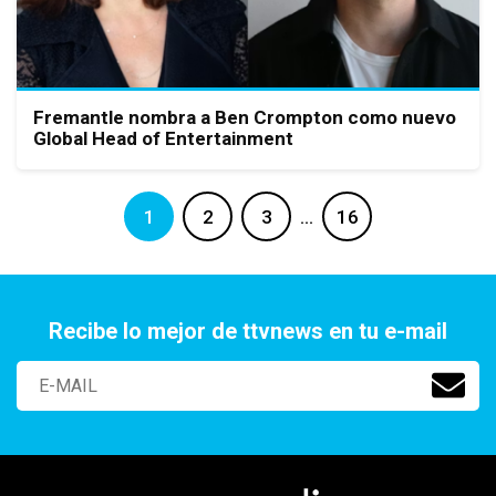
Fremantle nombra a Ben Crompton como nuevo
Global Head of Entertainment
1
2
3
…
16
Recibe lo mejor de ttvnews en tu e-mail